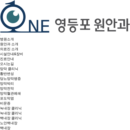
병원소개
원안과 소개
의료진 소개
시설안내&장비
진료안내
오시는길
망막 클리닉
황반변성
당뇨망막병증
망막박리
망막전막
망막혈관폐쇄
포도막염
비문증
녹내장 클리닉
녹내장 클리닉
백내장 클리닉
노안백내장
백내장