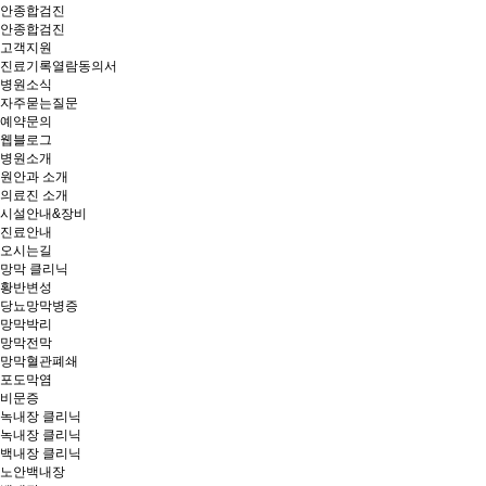
안종합검진
안종합검진
고객지원
진료기록열람동의서
병원소식
자주묻는질문
예약문의
웹블로그
병원소개
원안과 소개
의료진 소개
시설안내&장비
진료안내
오시는길
망막 클리닉
황반변성
당뇨망막병증
망막박리
망막전막
망막혈관폐쇄
포도막염
비문증
녹내장 클리닉
녹내장 클리닉
백내장 클리닉
노안백내장